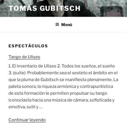
Saltar
TOMÁS GUBITSCH
al
contenido
Menú
ESPECTÁCULOS
Tango de Ulises
1. El inventario de Ulises 2. Todos los sueños, el sueño
3. (suite) Probablemente sea el sexteto el ámbito en el
que la pluma de Gubitsch se manifiesta plenamente. La
paleta sonora, la riqueza armónica y contrapuntística
de esta formación le permiten propulsar su tango
iconoclasta hacia una música de cámara, sofisticada y
emotiva, sutil y …
«Tango
Continuar leyendo
de