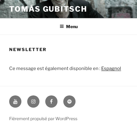
Aller
TOMÁS GUBITSCH
au
contenu
principal
Menu
NEWSLETTER
Ce message est également disponible en :
Espagnol
Youtube
Instagram
Facebook
Spotify
Fièrement propulsé par WordPress