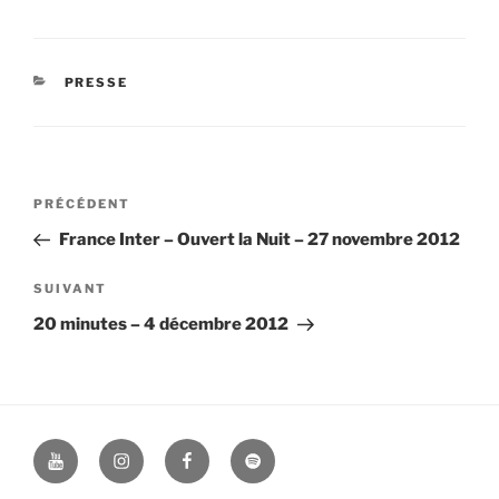
CATÉGORIES
PRESSE
Navigation
Article
PRÉCÉDENT
de
précédent
France Inter – Ouvert la Nuit – 27 novembre 2012
l’article
Article
SUIVANT
suivant
20 minutes – 4 décembre 2012
Youtube
Instagram
Facebook
Spotify