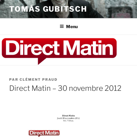
Aller
TOMÁS GUBITSCH
au
contenu
principal
Menu
PUBLIÉ
PAR
CLÉMENT PRAUD
LE
Direct Matin – 30 novembre 2012