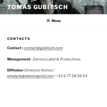
Aller
TOMÁS GUBITSCH
au
contenu
principal
Menu
CONTACTS
Contact :
contact@gubitsch.com
Management
: Zamora Label & Productions
Diffusion :
Emelyne Humez /
emelyne@zamoraprod.com
/ +33 6 77 58 56 93