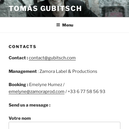
Skip
TOMÁS GUBITSCH
to
content
Menu
CONTACTS
Contact :
contact@gubitsch.com
Management
: Zamora Label & Productions
Booking :
Emelyne Humez /
emelyne@zamoraprod.com
/ +33 6 77 58 56 93
Send us a message :
Votre nom