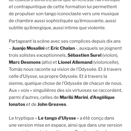
et contrapuntique de cette formation lui permettent
de propulser son tango iconoclaste vers une musique
de chambre aussi sophistiquée qu’émouvante, aussi
subtile qu’énergique, aussi intime que violente.
Partageant la scène avec ses complices depuis dix ans
–
Juanjo Mosalini
et
Eric Chalan
-, auxquels se joignent
trois solistes exceptionnels,
Sébastien Surel
(violon),
Marc Desmons
(alto) et
Lionel Allemand
(violoncelle),
Tomás nous raconte sa vision de l’Odyssée. Et à travers
celle d’Ulysse, sa propre Odyssée. Et à travers la
sienne, quelque chose de l’Odyssée de chacun de nous.
Aux « voix » singulières des six virtuoses se raccordent,
parmi d’autres, celles de
Marilú Marini
,
d’Angélique
Ionatos
et de
John Greaves
.
Le tryptique «
Le tango d’Ulysse
» a été conçu dans
une version mise en espace, ainsi que dans une version