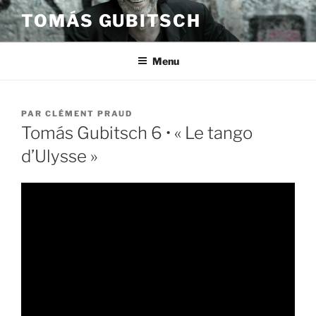
Aller
TOMÁS GUBITSCH
au
contenu
principal
Menu
PUBLIÉ
PAR
CLÉMENT PRAUD
LE
Tomás Gubitsch 6 • « Le tango
d’Ulysse »