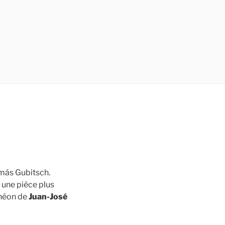
más Gubitsch.
t une pièce plus
onéon de
Juan-José