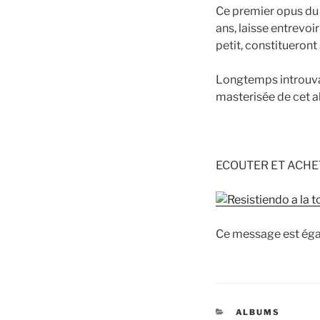
Ce premier opus du «
ans, laisse entrevoi
petit, constitueront 
Longtemps introuva
masterisée de cet 
ECOUTER ET ACHET
Ce message est éga
CATÉGORIES
ALBUMS