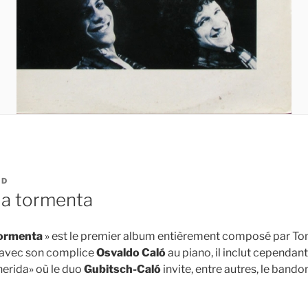
UD
 a tormenta
 tormenta
» est le premier album entièrement composé par To
 avec son complice
Osvaldo Caló
au piano, il inclut cependan
herida» où le duo
Gubitsch-Caló
invite, entre autres, le band