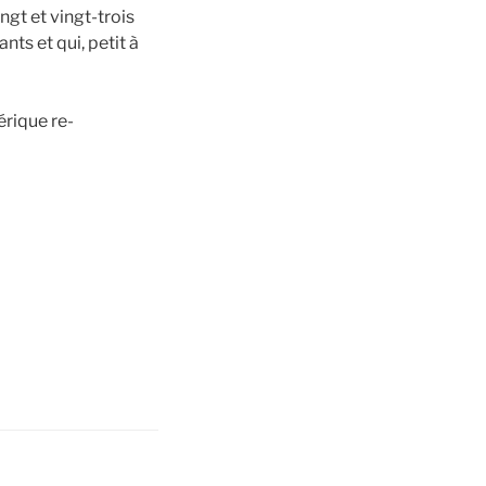
ngt et vingt-trois
ts et qui, petit à
rique re-