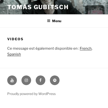
Skip
TOMÁS GUBITSCH
to
content
Menu
VIDEOS
Ce message est également disponible en :
French
Spanish
Youtube
Instagram
Facebook
Spotify
Proudly powered by WordPress