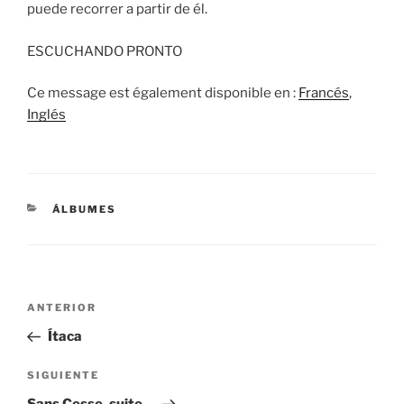
puede recorrer a partir de él.
ESCUCHANDO PRONTO
Ce message est également disponible en :
Francés
Inglés
CATEGORÍAS
ÁLBUMES
Navegación
Entrada
ANTERIOR
de
anterior:
Ítaca
entradas
Siguiente
SIGUIENTE
entrada