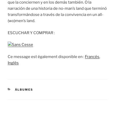
que la conciernen y en los demás también. O la
narración de una historia de no-man’s land que terminó
transformándose a través de la convivencia en un all-
(wo)men’s land.
ESCUCHAR Y COMPRAR :
Ce message est également disponible en :
Francés
Inglés
CATEGORÍAS
ÁLBUMES
Navegación