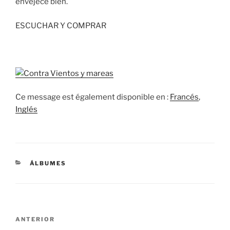
envejece bien.
ESCUCHAR Y COMPRAR
Ce message est également disponible en :
Francés
Inglés
CATEGORÍAS
ÁLBUMES
Navegación
Entrada
ANTERIOR
de