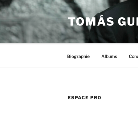
Aller
au
TOMÁS GU
contenu
principal
Biographie
Albums
Conc
ESPACE PRO