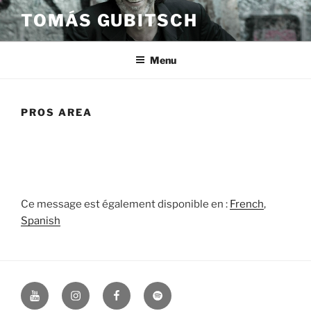
Skip
TOMÁS GUBITSCH
to
content
Menu
PROS AREA
Ce message est également disponible en :
French
Spanish
Youtube
Instagram
Facebook
Spotify