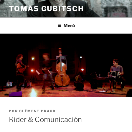
Saltar
TOMÁS GUBITSCH
al
contenido
Menú
PUBLICADO
POR
CLÉMENT PRAUD
EL
Rider & Comunicación