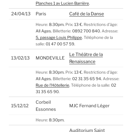
Planches 1 av Lucien Barrière
.
24/04/13
Paris
Café de la Danse
Heure:
8:30pm.
Prix:
13 €.
Restrictions d’âge:
All Ages.
Billetterie:
0892 700 840.
Adresse:
5, passage Louis Philippe
.
Téléphone de la
salle:
01 47 00 57 59.
Le Théâtre de la
13/02/13
MONDEVILLE
Renaissance
Heure:
8:30pm.
Prix:
13 €.
Restrictions d’âge:
All Ages.
Billetterie:
02 31 35 65 94.
Adresse:
Rue de l’Hôtellerie
.
Téléphone de la salle:
02
31 35 65 90.
Corbeil
15/12/12
MJC Fernand Léger
Essonnes
Heure:
8:30pm.
Auditorium Saint