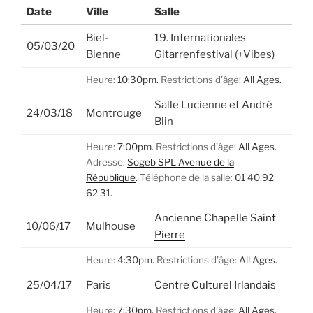
Date
Ville
Salle
Biel-
19. Internationales
05/03/20
Bienne
Gitarrenfestival (+Vibes)
Heure:
10:30pm.
Restrictions d’âge:
All Ages.
Salle Lucienne et André
24/03/18
Montrouge
Blin
Heure:
7:00pm.
Restrictions d’âge:
All Ages.
Adresse:
Sogeb SPL Avenue de la
République
.
Téléphone de la salle:
01 40 92
62 31.
Ancienne Chapelle Saint
10/06/17
Mulhouse
Pierre
Heure:
4:30pm.
Restrictions d’âge:
All Ages.
25/04/17
Paris
Centre Culturel Irlandais
Heure:
7:30pm.
Restrictions d’âge:
All Ages.