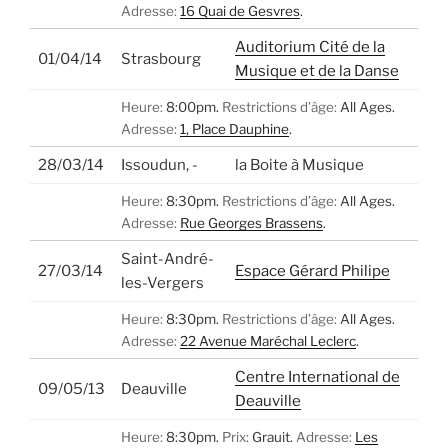
Adresse:
16 Quai de Gesvres
.
Auditorium Cité de la
01/04/14
Strasbourg
Musique et de la Danse
Heure:
8:00pm.
Restrictions d’âge:
All Ages.
Adresse:
1, Place Dauphine
.
28/03/14
Issoudun, -
la Boite à Musique
Heure:
8:30pm.
Restrictions d’âge:
All Ages.
Adresse:
Rue Georges Brassens
.
Saint-André-
27/03/14
Espace Gérard Philipe
les-Vergers
Heure:
8:30pm.
Restrictions d’âge:
All Ages.
Adresse:
22 Avenue Maréchal Leclerc
.
Centre International de
09/05/13
Deauville
Deauville
Heure:
8:30pm.
Prix:
Grauit.
Adresse:
Les