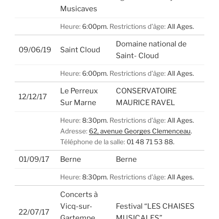
Musicaves
Heure:
6:00pm.
Restrictions d’âge:
All Ages.
Domaine national de
09/06/19
Saint Cloud
Saint- Cloud
Heure:
6:00pm.
Restrictions d’âge:
All Ages.
Le Perreux
CONSERVATOIRE
12/12/17
Sur Marne
MAURICE RAVEL
Heure:
8:30pm.
Restrictions d’âge:
All Ages.
Adresse:
62, avenue Georges Clemenceau
.
Téléphone de la salle:
01 48 71 53 88.
01/09/17
Berne
Berne
Heure:
8:30pm.
Restrictions d’âge:
All Ages.
Concerts à
Vicq-sur-
Festival “LES CHAISES
22/07/17
Gartempe
MUSICALES”