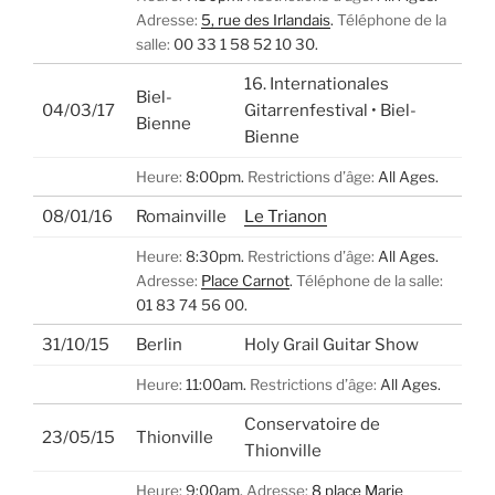
Adresse:
5, rue des Irlandais
.
Téléphone de la
salle:
00 33 1 58 52 10 30.
16. Internationales
Biel-
04/03/17
Gitarrenfestival • Biel-
Bienne
Bienne
Heure:
8:00pm.
Restrictions d’âge:
All Ages.
08/01/16
Romainville
Le Trianon
Heure:
8:30pm.
Restrictions d’âge:
All Ages.
Adresse:
Place Carnot
.
Téléphone de la salle:
01 83 74 56 00.
31/10/15
Berlin
Holy Grail Guitar Show
Heure:
11:00am.
Restrictions d’âge:
All Ages.
Conservatoire de
23/05/15
Thionville
Thionville
Heure:
9:00am.
Adresse:
8 place Marie