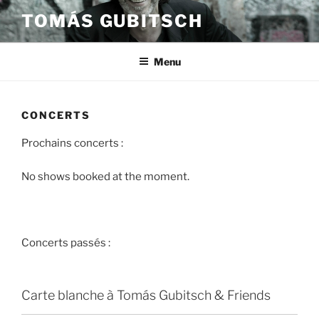
Aller
TOMÁS GUBITSCH
au
contenu
principal
Menu
CONCERTS
Prochains concerts :
No shows booked at the moment.
Concerts passés :
Carte blanche à Tomás Gubitsch & Friends