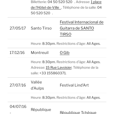
Billetterie:
04 50 520 520 .
Adresse:
1 place
de l’Hôtel-de-Ville
.
Téléphone de la salle:
04
50 520 520 .
Festival Internacional de
27/05/17
Santo Tirso
Guitarra de SANTO
TIRSO
Heure:
8:30pm.
Restrictions d’âge:
All Ages.
17/12/16
Montreuil
O Gib
Heure:
8:30pm.
Restrictions d’âge:
All Ages.
Adresse:
15 Rue Lavoisier
.
Téléphone de la
salle:
+33 155860371.
Vallée
27/07/16
Festival Lind’Art
d’Aulps
Heure:
8:30pm.
Restrictions d’âge:
All Ages.
04/07/16
République
-
République Tchèque