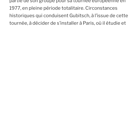
partie de son groupe pour sa tournée européenne en
1977, en pleine période totalitaire. Circonstances
historiques qui conduisent Gubitsch, à l’issue de cette
tournée, à décider de s’installer à Paris, où il étudie et
joue avec
Gustavo Beytelmann
, avec qui – en
compagnie, entre autres, de
Juan-José Mosalini
au
bandonéon – il enregistre le disque « Tango Rojo ». En
1980, Tomás commence a se produire et enregistrer
sous son propre nom. Ses disques, notamment ceux
réalisés avec le duo
Gubitsch-Caló
, puis avec le
Tomás
Gubitsch Trio
, ont été régulièrement récompensés par
les plus hautes distinctions de la presse spécialisée. Il
a participé, au sein de ces formations, à de
nombreuses tournées, festivals internationaux et
concerts durant plus de quinze années.Outre cette
longue collaboration avec
Osvaldo Caló
et
Jean-Paul
Celea
, il enregistre et/ou compose pour plus d’une
cinquantaine d’albums avec, entre autres :
Stéphane Grapelli
,
Michel Portal
,
Steve Lacy
,
Glenn