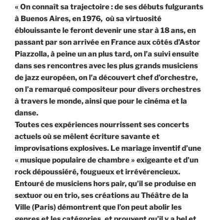
« On connaît sa trajectoire : de ses débuts fulgurants
à Buenos Aires, en 1976, où sa virtuosité
éblouissante le feront devenir une star à 18 ans, en
passant par son arrivée en France aux côtés d’Astor
Piazzolla, à peine un an plus tard, on l’a suivi ensuite
dans ses rencontres avec les plus grands musiciens
de jazz européen, on l’a découvert chef d’orchestre,
on l’a remarqué compositeur pour divers orchestres
à travers le monde, ainsi que pour le cinéma et la
danse.
Toutes ces expériences nourrissent ses concerts
actuels où se mêlent écriture savante et
improvisations explosives. Le mariage inventif d’une
« musique populaire de chambre » exigeante et d’un
rock dépoussiéré, fougueux et irrévérencieux.
Entouré de musiciens hors pair, qu’il se produise en
sextuor ou en trio, ses créations au Théâtre de la
Ville (Paris) démontrent que l’on peut abolir les
genres et les catégories, et prouvent qu’il y a bel et