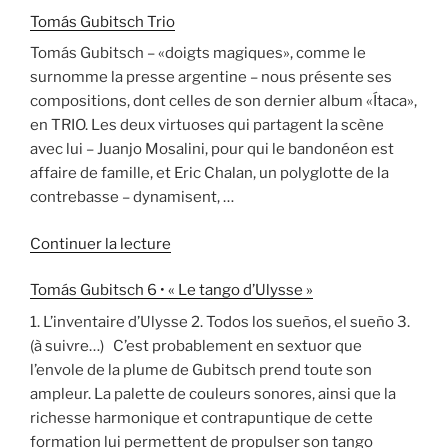
Tomás Gubitsch Trio
Segal
&
Tomás Gubitsch – «doigts magiques», comme le
Gubitsch »
surnomme la presse argentine – nous présente ses
compositions, dont celles de son dernier album «Ítaca»,
en TRIO. Les deux virtuoses qui partagent la scène
avec lui – Juanjo Mosalini, pour qui le bandonéon est
affaire de famille, et Eric Chalan, un polyglotte de la
contrebasse – dynamisent, …
de
Continuer la lecture
« Tomás
Tomás Gubitsch 6 • « Le tango d’Ulysse »
Gubitsch
Trio »
1. L’inventaire d’Ulysse 2. Todos los sueños, el sueño 3.
(à suivre…) C’est probablement en sextuor que
l’envole de la plume de Gubitsch prend toute son
ampleur. La palette de couleurs sonores, ainsi que la
richesse harmonique et contrapuntique de cette
formation lui permettent de propulser son tango