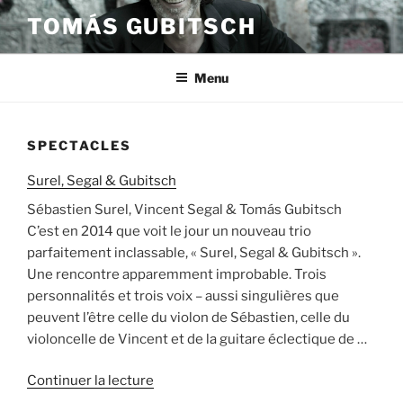
Aller
TOMÁS GUBITSCH
au
contenu
principal
Menu
SPECTACLES
Surel, Segal & Gubitsch
Sébastien Surel, Vincent Segal & Tomás Gubitsch
C’est en 2014 que voit le jour un nouveau trio
parfaitement inclassable, « Surel, Segal & Gubitsch ».
Une rencontre apparemment improbable. Trois
personnalités et trois voix – aussi singulières que
peuvent l’être celle du violon de Sébastien, celle du
violoncelle de Vincent et de la guitare éclectique de …
de
Continuer la lecture
« Surel,