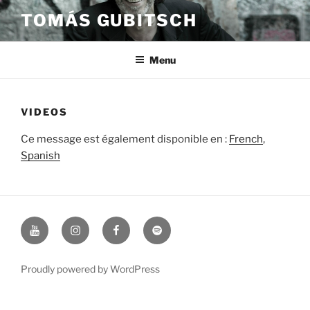
Skip
TOMÁS GUBITSCH
to
content
Menu
VIDEOS
Ce message est également disponible en :
French
Spanish
Youtube
Instagram
Facebook
Spotify
Proudly powered by WordPress