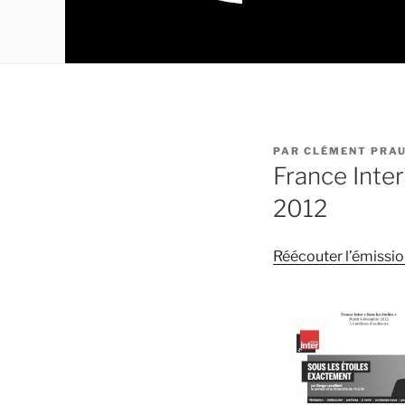
PUBLIÉ
PAR
CLÉMENT PRA
LE
France Inte
2012
Réécouter l’émission