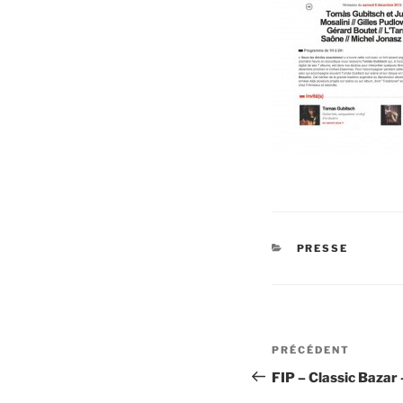
CATÉGORIES
PRESSE
Navigation
Article
PRÉCÉDENT
de
précédent
FIP – Classic Baza